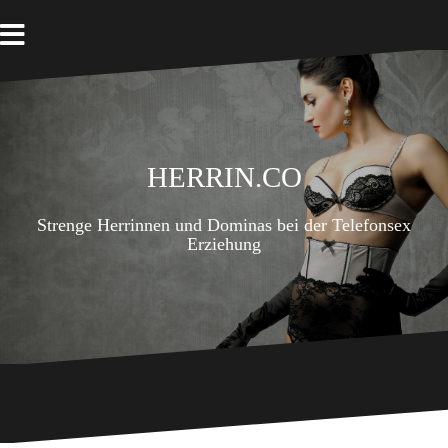
Zum
Inhalt
springen
Herrin.co
Strenge Herrinnen und Dominas bei der Telefonsex
Erziehung