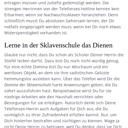
ertragen müssen und zutiefst gedemütigt werden. Die
strengen Herrinnen von der Telefonsex-Hotline kennen kein
Erbarmen, wenn sie Nachwuchssklaven heranziehen. Denn
schließlich musst Du absoluten Gehorsam lernen, der Dir
notfalls eingeprügelt werden muss, wenn bei Dir noch etwas
Widerspenstigkeit vorhanden ist.
Lerne in der Sklavenschule das Dienen
Glaube nur nicht, dass Du schon als Schüler Deiner Herrin die
Stiefel lecken darfst. Dazu bist Du noch nicht würdig genug.
Für eine echte Domina bist Du nur Abschaum und ein
wertloses Objekt, an dem sie ihre sadistischen Gelüste
hemmungslos ausleben kann. Über das Telefon wird Dir die
Domina der Sklavenschule
harte Anweisungen geben, die Du
sofort auszuführen hast. Beispielsweise wirst Du für sie
niedrige Arbeiten wie den Haushalt verrichten oder
Besorgungen für sie erledigen. Natürlich denkt sich Deine
Telefonsex-Herrin auch Aufgaben für Dich aus, die Du
unmöglich zu ihrer Zufriedenheit erfüllen kannst. Nur, um
Dich hinterher bestrafen und züchtigen zu können. Wage ja
nicht Deine Herrin zu betrügen, weil Du denkst, dass sie Dich